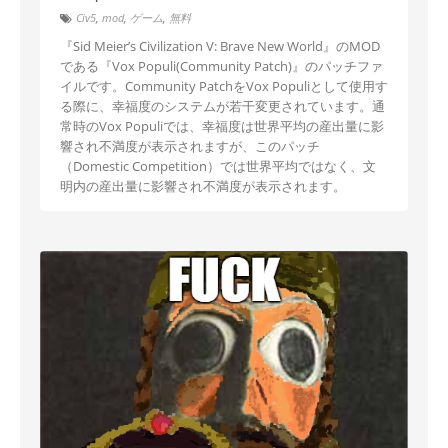
Civ5
,
mod
,
ゲーム
,
無料
『Sid Meier’s Civilization V: Brave New World』のMOD
である『Vox Populi(Community Patch)』のパッチファ
イルです。Community PatchをVox Populiとして使用す
る際に、幸福度のシステムが若干変更されています。通
常時のVox Populiでは、幸福度は世界平均の産出量に影
響され不満度が表示されますが、このパッチ
（Domestic Competition）では世界平均ではなく、文
明内の産出量に影響され不満度が表示されます。