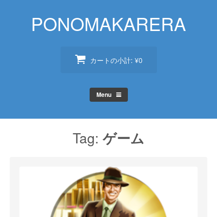
S
PONOMAKARERA
k
i
p
t
o
カートの小計:
¥0
c
o
n
Menu
t
e
n
Tag:
ゲーム
t