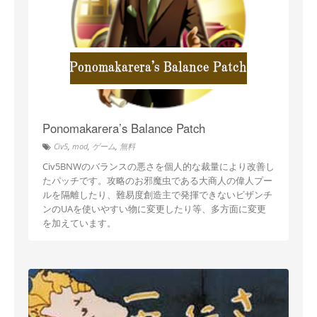
Ponomakarera’s Balance Patch
Civ5
,
mod
,
ゲーム
,
無料
Civ5BNWのバランスの悪さを個人的な裁量により改善し
たパッチです。攻略のお邪魔虫である大商人の偉人プー
ルを隔離したり、難易度創造主で発揮できないビザンチ
ンのUAを使いやすい物に変更したり等、多方面に変更
を加えています。