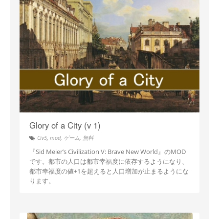
Glory of a City (v 1)
Civ5
,
mod
,
ゲーム
,
無料
『Sid Meier’s Civilization V: Brave New World』のMOD
です。都市の人口は都市幸福度に依存するようになり、
都市幸福度の値+1を超えると人口増加が止まるようにな
ります。