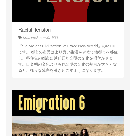
Racial Tension
Civ5
,
mod
,
ゲーム
,
無料
『Sid Meier’s Civilization V: Brave New World』のMOD
です。 都市の市民はより良い生活を求めて他都市へ移住
し、移住先の都市に以前居た文明の文化を根付かせま
す。自文明の文化よりも他文明の文化の割合が大きくな
ると、様々な障害を引き起こすようになります。