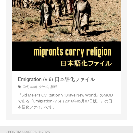
Emigration (v 6) 日本語化ファイル
Civ5
,
mod
,
ゲーム
,
無料
『Sid Meier’s Civilization V: Brave New World』のMOD
である『Emigration (v 6)（2016年05月07日版）』の日
本語化ファイルです。
- PONOMAKARERA © 2026