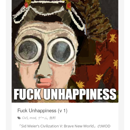
Fuck Unhappiness (v 1)
Civ5
,
mod
,
ゲーム
,
無料
『Sid Meier’s Civilization V: Brave New World』のMOD