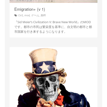
Emigration+ (v 1)
Civ5
,
mod
,
ゲーム
,
無料
『Sid Meier’s Civilization V: Brave New World』のMOD
です。都市の市民は繁栄度を基準に、自文明の都市と都
市国家を行き来するようになります。