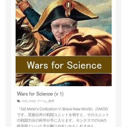
Wars for Science (v 1)
Civ5
,
mod
,
ゲーム
,
無料
『Sid Meier’s Civilization V: Brave New World』のMOD
です。蛮族以外の戦闘ユニットを倒すと、そのユニット
の戦闘力分の科学が手に入ります。モンテスマのUAの
科学版といった方が解りやすいかもしれません。